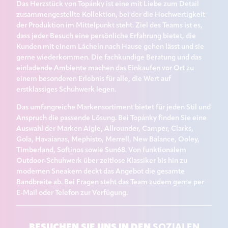
Das Herzstück von Topánky ist eine mit Liebe zum Detail
zusammengestellte Kollektion, bei der die Hochwertigkeit
der Produktion im Mittelpunkt steht. Ziel des Teams ist es,
dass jeder Besuch eine persönliche Erfahrung bietet, die
Kunden mit einem Lächeln nach Hause gehen lässt und sie
gerne wiederkommen. Die fachkundige Beratung und das
einladende Ambiente machen das Einkaufen vor Ort zu
einem besonderen Erlebnis für alle, die Wert auf
erstklassiges Schuhwerk legen.
Das umfangreiche Markensortiment bietet für jeden Stil und
Anspruch die passende Lösung. Bei Topánky finden Sie eine
Auswahl der Marken Aigle, Allrounder, Camper, Clarks,
Gola, Havaianas, Mephisto, Merrell, New Balance, Ooley,
Timberland, Softinos sowie Sun68. Von funktionalem
Outdoor-Schuhwerk über zeitlose Klassiker bis hin zu
modernen Sneakern deckt das Angebot die gesamte
Bandbreite ab. Bei Fragen steht das Team zudem gerne per
E-Mail oder Telefon zur Verfügung.
BESUCHEN SIE UNS IN DEN
SOZIALEN