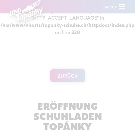
MENÜ
Warning
: Undefined array key
"HTTP_ACCEPT_LANGUAGE" in
/var/www/vhosts/topanky-schuhe.ch/httpdocs/index.php
on line
330
ZURÜCK
ERÖFFNUNG
SCHUHLADEN
TOPÁNKY