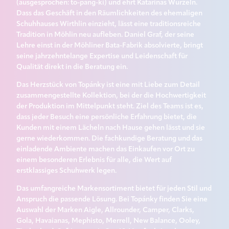
(ausgesprochen: to-pang-ki) und ehrt Katarinas Wurzeln.
Dass das Geschäft in den Räumlichkeiten des ehemaligen
Schuhhauses Wirthlin einzieht, lässt eine traditionsreiche
Tradition in Möhlin neu aufleben. Daniel Graf, der seine
Lehre einst in der Möhliner Bata-Fabrik absolvierte, bringt
seine jahrzehntelange Expertise und Leidenschaft für
Qualität direkt in die Beratung ein.
Das Herzstück von Topánky ist eine mit Liebe zum Detail
zusammengestellte Kollektion, bei der die Hochwertigkeit
der Produktion im Mittelpunkt steht. Ziel des Teams ist es,
dass jeder Besuch eine persönliche Erfahrung bietet, die
Kunden mit einem Lächeln nach Hause gehen lässt und sie
gerne wiederkommen. Die fachkundige Beratung und das
einladende Ambiente machen das Einkaufen vor Ort zu
einem besonderen Erlebnis für alle, die Wert auf
erstklassiges Schuhwerk legen.
Das umfangreiche Markensortiment bietet für jeden Stil und
Anspruch die passende Lösung. Bei Topánky finden Sie eine
Auswahl der Marken Aigle, Allrounder, Camper, Clarks,
Gola, Havaianas, Mephisto, Merrell, New Balance, Ooley,