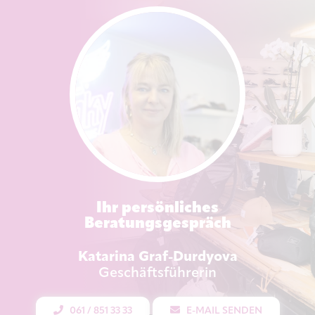
Ihr persönliches
Beratungsgespräch
Katarina Graf-Durdyova
Geschäftsführerin
061 / 851 33 33
E-MAIL SENDEN