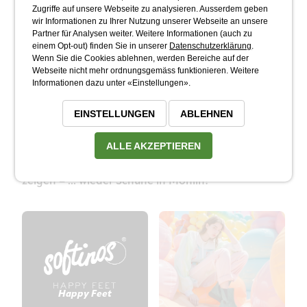
Zugriffe auf unsere Webseite zu analysieren. Ausserdem geben
Produktion ein tiefes Verständnis für
wir Informationen zu Ihrer Nutzung unserer Webseite an unsere
Materialbeschaffenheit hat, ist besonders von der
Partner für Analysen weiter. Weitere Informationen (auch zu
einem Opt-out) finden Sie in unserer
Datenschutzerklärung
.
Lederqualität dieser Marke überzeugt. Wir finden:
Wenn Sie die Cookies ablehnen, werden Bereiche auf der
Weichheit und Qualität gehören einfach
Webseite nicht mehr ordnungsgemäss funktionieren. Weitere
zusammen!
Informationen dazu unter «Einstellungen».
Kommen Sie vorbei, schlüpfen Sie in ein Paar
EINSTELLUNGEN
ABLEHNEN
Softinos und erleben Sie selbst, was echtes
ALLE AKZEPTIEREN
„Wohlfühl-Gehen“ bedeutet. Wir freuen uns darauf,
Ihnen diese besonderen Schuhe in Möhlin zu
zeigen – ... wieder Schuhe in Möhlin!
Happy Feet