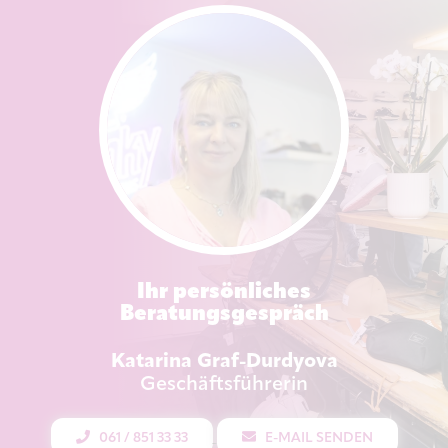
Ihr persönliches
Beratungsgespräch
Katarina Graf-Durdyova
Geschäftsführerin
061 / 851 33 33
E-MAIL SENDEN