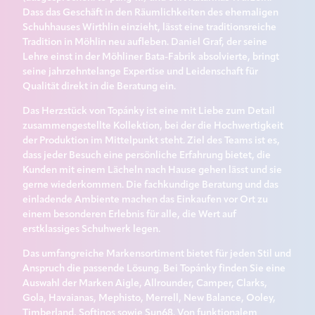
Dass das Geschäft in den Räumlichkeiten des ehemaligen
Schuhhauses Wirthlin einzieht, lässt eine traditionsreiche
Tradition in Möhlin neu aufleben. Daniel Graf, der seine
Lehre einst in der Möhliner Bata-Fabrik absolvierte, bringt
seine jahrzehntelange Expertise und Leidenschaft für
Qualität direkt in die Beratung ein.
Das Herzstück von Topánky ist eine mit Liebe zum Detail
zusammengestellte Kollektion, bei der die Hochwertigkeit
der Produktion im Mittelpunkt steht. Ziel des Teams ist es,
dass jeder Besuch eine persönliche Erfahrung bietet, die
Kunden mit einem Lächeln nach Hause gehen lässt und sie
gerne wiederkommen. Die fachkundige Beratung und das
einladende Ambiente machen das Einkaufen vor Ort zu
einem besonderen Erlebnis für alle, die Wert auf
erstklassiges Schuhwerk legen.
Das umfangreiche Markensortiment bietet für jeden Stil und
Anspruch die passende Lösung. Bei Topánky finden Sie eine
Auswahl der Marken Aigle, Allrounder, Camper, Clarks,
Gola, Havaianas, Mephisto, Merrell, New Balance, Ooley,
Timberland, Softinos sowie Sun68. Von funktionalem