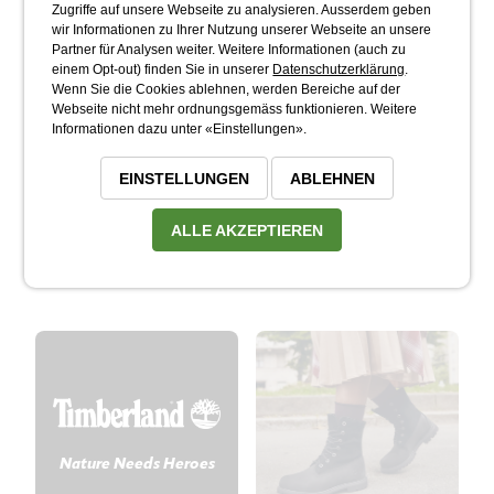
Zugriffe auf unsere Webseite zu analysieren. Ausserdem geben
die kompromisslose Materialqualität und die stabile
wir Informationen zu Ihrer Nutzung unserer Webseite an unsere
Bauweise dieser Schuhe. In unserem Schuhgeschäft
Partner für Analysen weiter. Weitere Informationen (auch zu
an der Kanzleistrasse 3 bringen wir diese
einem Opt-out) finden Sie in unserer
Datenschutzerklärung
.
Wenn Sie die Cookies ablehnen, werden Bereiche auf der
erstklassige Qualität zurück nach Möhlin.
Webseite nicht mehr ordnungsgemäss funktionieren. Weitere
Informationen dazu unter «Einstellungen».
Kommen Sie vorbei und spüren Sie die Robustheit
und den Komfort der Timberland-Kollektion direkt
EINSTELLUNGEN
ABLEHNEN
bei uns im Laden. Wir freuen uns darauf, Sie
persönlich zu beraten und Ihnen die passenden
ALLE AKZEPTIEREN
Begleiter für jedes Wetter vorzustellen – ... wieder
Schuhe in Möhlin!
Nature Needs Heroes