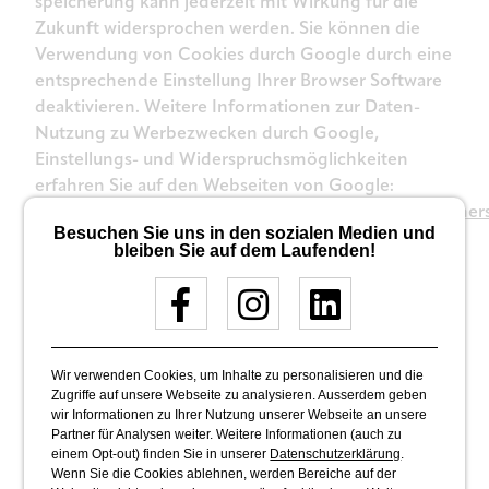
speicherung kann jederzeit mit Wirkung für die
Zukunft widersprochen werden. Sie können die
Verwendung von Cookies durch Google durch eine
entsprechende Einstellung Ihrer Browser Software
deaktivieren. Weitere Informationen zur Daten-
Nutzung zu Werbezwecken durch Google,
Einstellungs- und Widerspruchsmöglichkeiten
erfahren Sie auf den Webseiten von Google:
https://www.google.com/intl/de/policies/privacy/partner
Besuchen Sie uns in den sozialen Medien und
(„Datennutzung durch Google bei Ihrer Nutzung
bleiben Sie auf dem Laufenden!
von Websites oder Apps unserer Partner“),
http://www.google.com/policies/technologies/ads
(„Datennutzung zu Werbezwecken“),
http://www.google.de/settings/ads
(„Informationen
verwalten, die Google verwendet, um Ihnen
Wir verwenden Cookies, um Inhalte zu personalisieren und die
Werbung einzublenden“) und
Zugriffe auf unsere Webseite zu analysieren. Ausserdem geben
wir Informationen zu Ihrer Nutzung unserer Webseite an unsere
http://www.google.com/ads/preferences
Partner für Analysen weiter. Weitere Informationen (auch zu
(„Bestimmen Sie, welche Werbung Google Ihnen
einem Opt-out) finden Sie in unserer
Datenschutzerklärung
.
zeigt“). Alternativ zum Browser-Add-On oder
Wenn Sie die Cookies ablehnen, werden Bereiche auf der