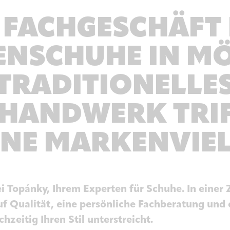
 FACHGESCHÄFT
NSCHUHE IN MÖ
TRADITIONELLE
HANDWERK TRIF
E MARKENVIEL
 Topánky, Ihrem Experten für Schuhe. In einer 
uf Qualität, eine persönliche Fachberatung und 
chzeitig Ihren Stil unterstreicht.