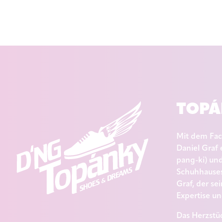
TOPÁ
Mit dem Fach
Daniel Graf
pang-ki) un
Schuhhauses 
Graf, der se
Expertise un
Das Herzstüc