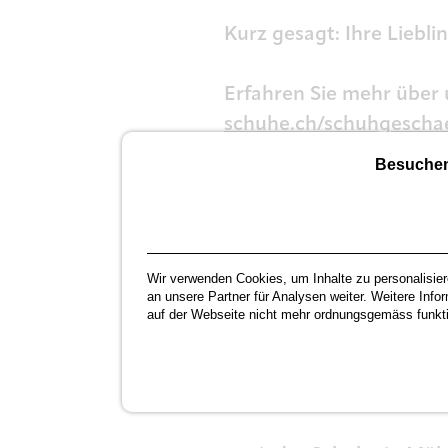
Kurz gesagt: Ihre Liebl
Erfahren Sie mehr über 
schuhe.ch/schuhgescha
Besuchen 
Anschrift & Kontakt:
Top
061 / 851 33 33 ✉️ info
Unsere Öffnungszei
Wir verwenden Cookies, um Inhalte zu personalisier
an unsere Partner für Analysen weiter. Weitere Info
auf der Webseite nicht mehr ordnungsgemäss funktio
• Dienstag bis Freitag: 0
• Samstag: 09.00 - 13.0
• Montag: Ruhetag