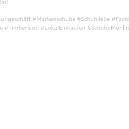
lin!
uhgeschäft #Markenschuhe #Schuhliebe #Fachb
 #Timberland #LokalEinkaufen #SchuheMöhlin