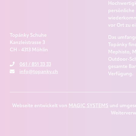
Hochwertigke
persönliche 
wiederkomme
vor Ort zu e
Topánky Schuhe
Das umfangr
Kanzleistrasse 3
Topánky find
CH - 4313 Möhlin
Mephisto, M
Outdoor-Sch
061 / 851 33 33
gesamte Ban
info@topanky.ch
Verfügung.
Webseite entwickelt von
MAGIC SYSTEMS
und umgese
Weiterverw