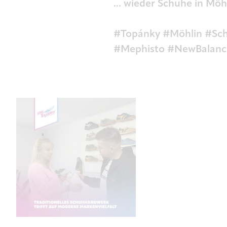
... wieder Schuhe in Möh
#Topánky #Möhlin #Sch
#Mephisto #NewBalance