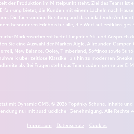
it der Produktion im Mittelpunkt steht. Ziel des Teams ist e
Erfahrung bietet, die Kunden mit einem Lächeln nach Hause 
n. Die fachkundige Beratung und das einladende Ambient
inem besonderen Erlebnis für alle, die Wert auf erstklassige
eiche Markensortiment bietet für jeden Stil und Anspruch d
en Sie eine Auswahl der Marken Aigle, Allrounder, Camper, C
errell, New Balance, Ooley, Timberland, Softinos sowie Sun
uhwerk über zeitlose Klassiker bis hin zu modernen Sneake
dbreite ab. Bei Fragen steht das Team zudem gerne per E-Ma
tzt mit
Dynamic CMS
. © 2026 Topánky Schuhe. Inhalte und
endung nur mit ausdrücklicher Genehmigung. Alle Rechte v
Impressum
Datenschutz
Cookies