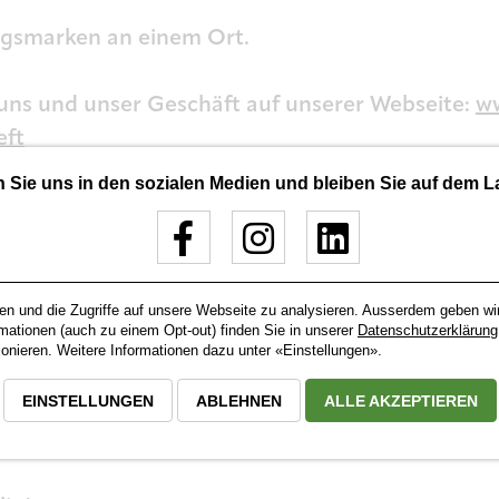
ingsmarken an einem Ort.
uns und unser Geschäft auf unserer Webseite:
w
eft
Sie uns in den sozialen Medien und bleiben Sie auf dem 
ánky Schuhe Kanzleistrasse 3 CH - 4313 Möhlin
@topanky.ch
ten:
en und die Zugriffe auf unsere Webseite zu analysieren. Ausserdem geben wi
rmationen (auch zu einem Opt-out) finden Sie in unserer
Datenschutzerklärung
nieren. Weitere Informationen dazu unter «Einstellungen».
9.00 - 12.00 Uhr / 14.00 - 18.00 Uhr
0 Uhr
EINSTELLUNGEN
ABLEHNEN
ALLE AKZEPTIEREN