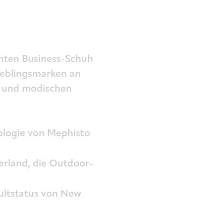
anten Business-Schuh
Lieblingsmarken an
n und modischen
ologie von Mephisto
erland, die Outdoor-
ultstatus von New