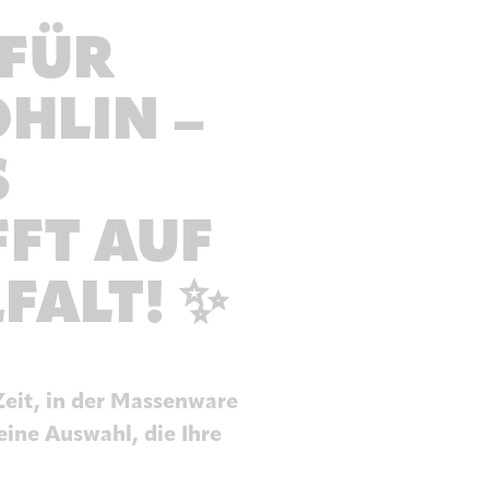
 FÜR
HLIN –
S
FT AUF
FALT! ✨
Zeit, in der Massenware
eine Auswahl, die Ihre